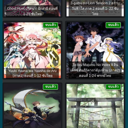
3-gatsu no Lion Season 2 ตราบ
Ghost Hunt ปริศนา! นักล่าผี ตอนที่
วันฟ้าใส ภาค 2 ตอนที่ 1- 22 ซับ
1-25 ซับไทย
ไทย
จบแล้ว
จบแล้ว
To Aru Majutsu No Index II อิน
เด็กซ์ คัมภีร์คาถาต้องห้าม (ภาค2)
Yuuki Yuuna wa Yuusha de Aru
(ภาค1) ตอนที่ 1-12 ซับไทย
ตอนที่ 1-24 พากย์ไทย
จบแล้ว
จบแล้ว