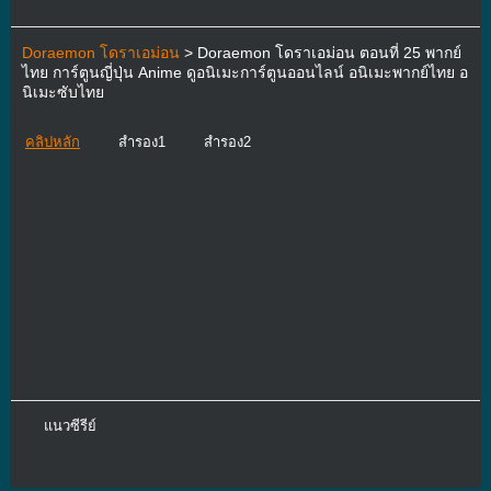
Doraemon โดราเอม่อน
> Doraemon โดราเอม่อน ตอนที่ 25 พากย์
ไทย การ์ตูนญี่ปุ่น Anime ดูอนิเมะการ์ตูนออนไลน์ อนิเมะพากย์ไทย อ
นิเมะซับไทย
คลิปหลัก
สำรอง1
สำรอง2
แนวซีรีย์