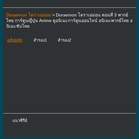
Doraemon โดราเอม่อน
> Doraemon โดราเอม่อน ตอนที่ 3 พากย์
ไทย การ์ตูนญี่ปุ่น Anime ดูอนิเมะการ์ตูนออนไลน์ อนิเมะพากย์ไทย อ
นิเมะซับไทย
คลิปหลัก
สำรอง1
สำรอง2
แนวซีรีย์