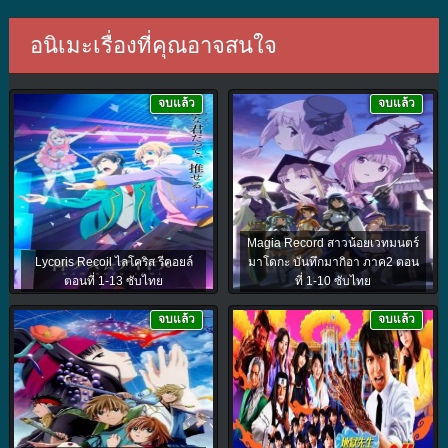
อนิเมะเรื่องที่คุณอาจสนใจ
จบแล้ว
จบแล้ว
Magia Record สาวน้อยเวทมนตร์
Lycoris Recoil ไลโคริส รีคอยล์
มาโดกะ บันทึกมากิอา ภาค2 ตอน
ตอนที่ 1-13 ซับไทย
ที่ 1-10 ซับไทย
จบแล้ว
จบแล้ว