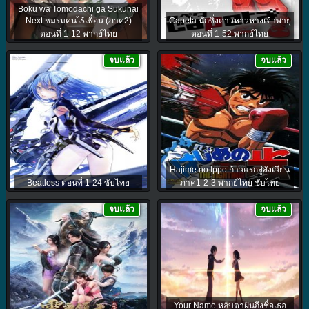
Boku wa Tomodachi ga Sukunai
Next ชมรมคนไร้เพื่อน (ภาค2)
Capeta นักซิ่งดาวหาวหางเจ้าพายุ
ตอนที่ 1-12 พากย์ไทย
ตอนที่ 1-52 พากย์ไทย
จบแล้ว
จบแล้ว
Hajime no Ippo ก้าวแรกสู่สังเวียน
Beatless ตอนที่ 1-24 ซับไทย
ภาค1-2-3 พากย์ไทย ซับไทย
จบแล้ว
จบแล้ว
Your Name หลับตาฝันถึงชื่อเธอ