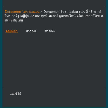
Doraemon โดราเอม่อน
> Doraemon โดราเอม่อน ตอนที่ 46 พากย์
ไทย การ์ตูนญี่ปุ่น Anime ดูอนิเมะการ์ตูนออนไลน์ อนิเมะพากย์ไทย อ
นิเมะซับไทย
คลิปหลัก
สำรอง1
สำรอง2
แนวซีรีย์