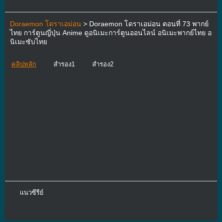
Doraemon โดราเอม่อน
> Doraemon โดราเอม่อน ตอนที่ 73 พากย์
ไทย การ์ตูนญี่ปุ่น Anime ดูอนิเมะการ์ตูนออนไลน์ อนิเมะพากย์ไทย อ
นิเมะซับไทย
คลิปหลัก
สำรอง1
สำรอง2
แนวซีรีย์