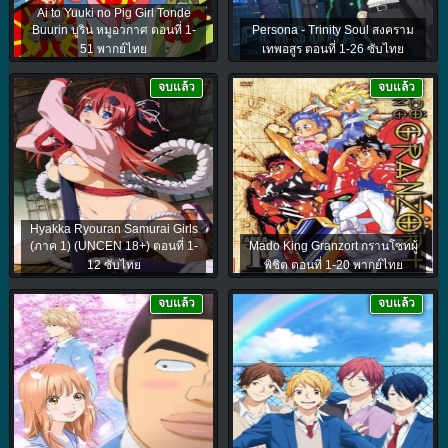
Ai to Yuuki no Pig Girl Tonde
Buurin บูริน หมูอวกาศ ตอนที่ 1-
Persona - Trinity Soul สงคราม
51 พากย์ไทย
เทพอสูร ตอนที่ 1-26 ซับไทย
จบแล้ว
จบแล้ว
Hyakka Ryouran Samurai Girls
(ภาค 1) (UNCEN 18+) ตอนที่ 1-
Mado King Granzort กรานโซทผู้
12 ซับไทย
พิชิต ตอนที่ 1-20 พากย์ไทย
จบแล้ว
จบแล้ว