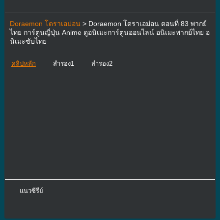
Doraemon โดราเอม่อน
> Doraemon โดราเอม่อน ตอนที่ 83 พากย์
ไทย การ์ตูนญี่ปุ่น Anime ดูอนิเมะการ์ตูนออนไลน์ อนิเมะพากย์ไทย อ
นิเมะซับไทย
คลิปหลัก
สำรอง1
สำรอง2
แนวซีรีย์