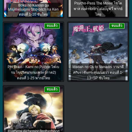
Psycho-Pass The Movie ไซโค
Boku no Kanojo ga
พาส ถอดรหัสล่า เดอะมูฟวี่ พากย์
Majimesugiru Sho-bitch na Ken
ตอนที่ 1-10 ซับไทย
ไทย
จบแล้ว
จบแล้ว
Phi Brain - Kami no Puzzle ไฟเบ
Madan no Ou to Vanadis วานาดี
รน ไขปริศนาเกมเทวะ (ภาค2)
สกับราชันกระสุนมนตรา ตอนที่ 1-
ตอนที่ 1-25 พากย์ไทย
13+SP ซับไทย
จบแล้ว
Fullmetal Alchemist Brotherhood