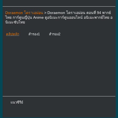
Doraemon โดราเอม่อน
> Doraemon โดราเอม่อน ตอนที่ 94 พากย์
ไทย การ์ตูนญี่ปุ่น Anime ดูอนิเมะการ์ตูนออนไลน์ อนิเมะพากย์ไทย อ
นิเมะซับไทย
คลิปหลัก
สำรอง1
สำรอง2
แนวซีรีย์