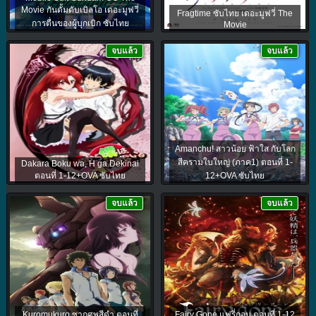
Movie กันดั้มดับเบิลโอ เดอะมูฟวี่
Fragtime ซับไทย เดอะมูฟวี่ The
การตื่นของผู้บุกเบิก ซับไทย
Movie
จบแล้ว
จบแล้ว
Amanchu! สาวน้อย ฟ้าใส กับโลก
สีครามใบใหญ่ (ภาค1) ตอนที่ 1-
Dakara Boku wa, H ga Dekinai
ตอนที่ 1-12+OVA ซับไทย
12+OVA ซับไทย
จบแล้ว
จบแล้ว
Kuromukuro ซากศพสีดำ ตอนที่
Fairy Gone แฟรี่กอน ตอนที่ 1-12