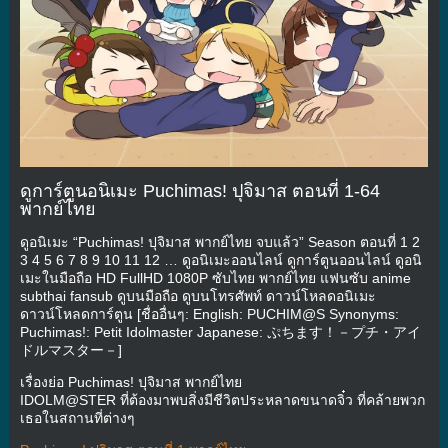
ดูการ์ตูนอนิเมะ Puchimas! ปุจิมาส ตอนที่ 1-64
พากย์ไทย
ดูอนิเมะ “Puchimas! ปุจิมาส พากย์ไทย จบแล้ว” Season ตอนที่ 1 2
3 4 5 6 7 8 9 10 11 12 … ดูอนิเมะออนไลน์ ดูการ์ตูนออนไลน์ ดูอนิ
เมะในมือถือ HD FullHD 1080P ซับไทย พากย์ไทย แฟนซับ anime
subthai fansub ดูบนมือถือ ดูบนโทรศัพท์ ดาวน์โหลดอนิเมะ
ดาวน์โหลดการ์ตูน [ชื่ออื่นๆ: English: PUCHIM@S Synonyms:
Puchimas!: Petit Idolmaster Japanese: ぷちます！－プチ・アイ
ドルマスター－]
เรื่องย่อ Puchimas! ปุจิมาส พากย์ไทย
IDOLM@STER ที่ต้องมาพบสิ่งมีชีวิตประหลาดขนาดจิ๋ว ที่คล้ายพวก
เธอในสถานที่ต่างๆ