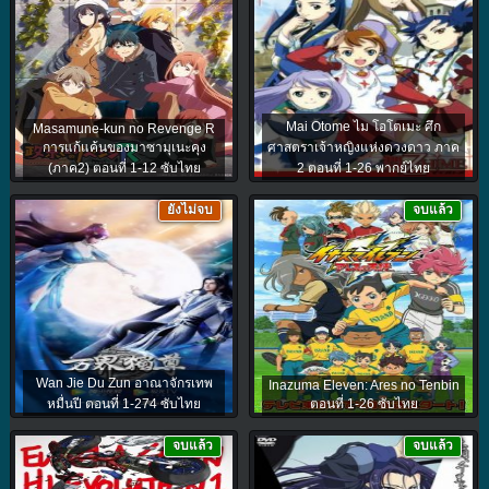
Mai Otome ไม โอโตเมะ ศึก
Masamune-kun no Revenge R
การแก้แค้นของมาซามุเนะคุง
ศาสตราเจ้าหญิงแห่งดวงดาว ภาค
(ภาค2) ตอนที่ 1-12 ซับไทย
2 ตอนที่ 1-26 พากย์ไทย
ยังไม่จบ
จบแล้ว
Wan Jie Du Zun อาณาจักรเทพ
Inazuma Eleven: Ares no Tenbin
หมื่นปี ตอนที่ 1-274 ซับไทย
ตอนที่ 1-26 ซับไทย
จบแล้ว
จบแล้ว