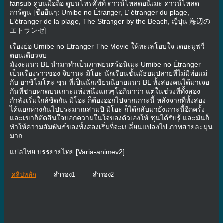
fansub ดูบนมือถือ ดูบนโทรศัพท์ ดาวน์โหลดอนิเมะ ดาวน์โหลด
การ์ตูน [ชื่ออื่นๆ: Umibe no Étranger, L’ étranger du plage,
L’étranger de la plage, The Stranger by the Beach, ญี่ปุ่น 海辺の
エトランゼ]
เรื่องย่อ Umibe no Etranger The Movie ให้ทะเลโอบใจ เดอะมูฟวี่
ตอนเดียวจบ
มังงะแนว BL นำมาทำเป็นภาพยนตร์อนิเมะ Umibe no Étranger
เป็นเรื่องราวของ จิบานะ มิโอะ นักเรียนชั้นมัธยมปลายที่ไม่มีพ่อแม่
กับ ฮาชิโมโตะ ชุน ที่เป็นนักเขียนนิยายแนว BL ทั้งสองคนได้มาเจอ
กันที่ชายหาดบนเกาะแห่งหนึ่งแถวๆโอกินาว่า แต่ในช่วงที่ทั้งสอง
กำลังเริ่มใกล้ชิดกัน มิโอะ ก็ต้องออกไปจากเกาะนี้ หลังจากที่ทั้งสอง
ได้แยกห่างกันไปประมาณสามปี มิโอะ ก็ได้กลับมายังเกาะนี้อีกครั้ง
และเขาก็ตัดสินใจบอกความในใจของตัวเองให้ ชุนได้รับรู้ และมันก็
ทำให้ความสัมพันธ์ของทั้งสองเริ่มที่จะเปลี่ยนแปลงไป ภาพสวยละมุน
มาก
แปลไทย บรรยายไทย [Varia-animev2]
คลิปหลัก
สำรอง1
สำรอง2