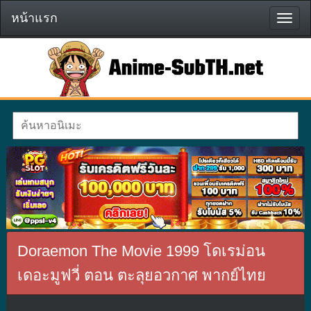
หน้าแรก
หน้า
แรก
Doraemon The Movie 1999 โดเรม่อน
เดอะมูฟวี่ ตอน ตะลุยอวกาศ พากย์ไทย