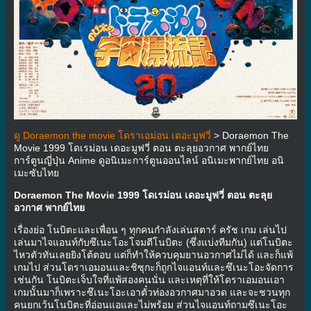
ดู Doraemon the movie โดราเอม่อน เดอะมูฟวี่
> Doraemon The
Movie 1999 โดเรม่อน เดอะมูฟวี่ ตอน ตะลุยอวกาศ พากย์ไทย
การ์ตูนญี่ปุ่น Anime ดูอนิเมะการ์ตูนออนไลน์ อนิเมะพากย์ไทย อนิ
เมะซับไทย
Doraemon The Movie 1999 โดเรม่อน เดอะมูฟวี่ ตอน ตะลุย
อวกาศ พากย์ไทย
เรื่องย่อ โนบิตะและเพื่อน ๆ ทุกคนกำลังเล่นสตาร์ ครัช เกม เล่นไป
เล่นมาไจแอนท์กับซึเนะโอะโจมตีโนบิตะ (ซึ่งแบ่งทีมกัน) แต่โนบิตะ
ไหวตัวทันเลยยิงโต้ตอบ แต่ก็ทำให้ควบคุมยานอวกาศไม่ได้ และก็แพ้
เกมไป ส่วนโดราเอมอนและชิซุกะก็ถูกไจแอนท์และซึเนะโอะจัดการ
เช่นกัน โนบิตะเจ็บใจที่แพ้สองคนนั่น และเหตุที่ให้โดราเอมอนเอา
เกมนั้นมาก็เพราะซึเนะโอะเอาตั๋วท่องอวกาศมาอวด และจะชวนทุก
คนยกเว้นโนบิตะที่อ่อนแอและไม่พร้อม ส่วนไจแอนท์ถามซึเนะโอะ