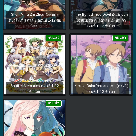
Shen Ming Zhi Zhou นักรบผ้า
The Buried Tree Devil บันทึกจอม
เตี่ยวโทเท็ม ภาค 2 ตอนที่ 1-12 ซับ
โจรแห่งสุสาน ตอนต้นไม้เทพเจ้า
ไทย
ตอนที่ 1-12 ซับไทย
จบแล้ว
จบแล้ว
Shuffle! Memories ตอนที่ 1-12
Kimi to Boku You and Me (ภาค1)
ซับไทย
ตอนที่ 1-13 ซับไทย
จบแล้ว