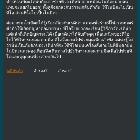
ทำให้โนบิตะได้พบกับเจ้าชายทีโอ (ที่หน้าตาเหมือนโนบิตะมากจน
แทบจะแยกไม่ออก) ทั้งคู่จึงตกลงกันว่าจะสลับตัวกัน ให้โนบิตะไปเป็น
ทีโอ ส่วนทีโอไปเป็นโนบิตะ
ต่อมาพวกโนบิตะได้รู้เรื่องเกี่ยวกับเรดิน่า แม่มดชั่วร้ายที่ใช้เวตมนตร์
ดำทำให้เกิดปัญหาต่อมายานะ ทีโอจึงอยากจะเรียนรู้วิธีกำจัดเรดิน่า
แต่แล้วก็เกิดปัญหาจนได้ เมื่อเรดิน่าได้จับตัวคุคุ เพื่อนสนิทของทีโอ
ไปไว้ที่วิหารแห่งความมืด ทีโอจึงตามไปช่วยคุคุเพียงลำพัง แต่หารู้ไม่
ว่านั่นเป็นกับดักของเรดิน่าที่จะใช้ทีโอเป็นเครื่องสังเวยในพิธีบูชายัน
โนบิตะและผองเพื่อนจึงเดินทางไปยังวิหารแห่งความมืดเพี่อไปช่วยที
โอและคุคุก่อนที่จะสายเกินไป
คลิปหลัก
สำรอง1
สำรอง2