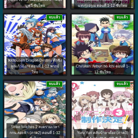
มูฟวี่ ซับไทย
แห่งรุ่งอรุณ ตอนที่ 1-12 ซับไทย
จบแล้ว
จบแล้ว
Ikkitousen Dragon Destiny ศึกชิง
ลูกแก้วมังกร ตอนที่ 1-12 พากย์
Chiruran: Nibun no Ichi ตอนที่ 1-
ไทย
12 ซับไทย
จบแล้ว
จบแล้ว
Strike Witches 2 สงครามเวหา
กกน.ลอยฟ้า (ภาค2) ตอนที่ 1-12
Yuru Yuri คลับบ้าฮาต๊อง (ภาค3)