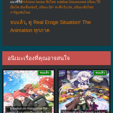
แนวซีรีย์
H-Anime hentai ซับไทย subthai Uncensored อนิเมะโป๊
เฮ็นไต อันเซ็นเซอร์
,
อนิเมะ18+ ทะลึ่ง Ecchi
,
อนิเมะซับไทย
การ์ตูนซับไทย
จบแล้ว
,
ดู Real Eroge Situation! The
Animation ทุกภาค
อนิเมะเรื่องที่คุณอาจสนใจ
จบแล้ว
จบแล้ว
5-toubun no Hanayome the
movie เจ้าสาวผมเป็นแฝดห้า เดอะ
Mahoutsukai Reimeiki จอมเวท