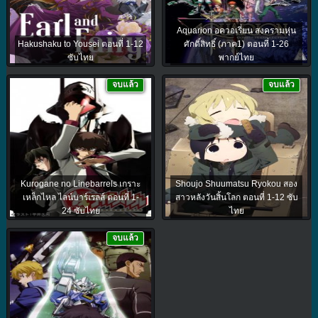
Aquarion อควอเรี่ยน สงครามหุ่น
Hakushaku to Yousei ตอนที่ 1-12
ศักดิ์สิทธิ์ (ภาค1) ตอนที่ 1-26
ซับไทย
พากย์ไทย
จบแล้ว
จบแล้ว
Kurogane no Linebarrels เกราะ
Shoujo Shuumatsu Ryokou สอง
เหล็กไหล ไลน์บาร์เรลส์ ตอนที่ 1-
สาวหลังวันสิ้นโลก ตอนที่ 1-12 ซับ
24 ซับไทย
ไทย
จบแล้ว