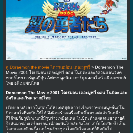
ดู Doraemon the movie โดราเอม่อน เดอะมูฟวี่
> Doraemon The
Movie 2001 โดเรม่อน เดอะมูฟวี่ ตอน โนบิตะและอัศวินแดนวิหค
พากย์ไทย การ์ตูนญี่ปุ่น Anime ดูอนิเมะการ์ตูนออนไลน์ อนิเมะพากย์
ไทย อนิเมะซับไทย
Doraemon The Movie 2001 โดเรม่อน เดอะมูฟวี่ ตอน โนบิตะและ
อัศวินแดนวิหค พากย์ไทย
เรื่องย่อ หลังจากโนบิตะได้ฟังเดคิสุงิเล่าว่าเรื่องราวของมนุษย์นกโน
บิตะสนใจที่จะบินให้ได้ จึงคิดสร้างเครื่องบินขึ้นมาแต่แล้ววันหนึ่ง
ก็ได้พบกับกูซึเกะนกที่มีรูปร่างเหมือนคน โนบิตะทำแผลจนเขาหายดี
จึงหันมาซ่อมเครื่องร่อน เพื่อจะบินไปกลับยังโลก เบิร์ดโดเปีย ซึ่งเป็น
โลกของนกอีกครั้ง แต่โชคร้ายซูเนโอะกับไจแอนท์ก็ติดกันไป