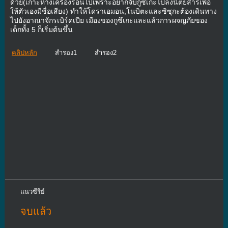
ด้วย(เกาะหางเครื่องร่อนไปเพราะอยากจับกูซึเกะไปลงนิตยสารเพื่อ
ให้ตัวเองมีชื่อเสียง) ทำให้โดราเอมอน,โนบิตะและซิซุกะต้องเดินทาง
ไปยังอาณาจักรเบิร์ดเปีย เมืองของกูซึเกะและแล้วการผจญภัยของ
เด็กทั้ง 5 ก็เริ่มต้นขึ้น
คลิปหลัก
สำรอง1
สำรอง2
แนวซีรีย์
จบแล้ว