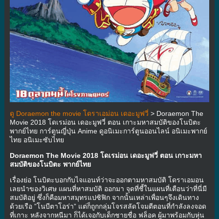
ดู Doraemon the movie โดราเอม่อน เดอะมูฟวี่
> Doraemon The
Movie 2018 โดเรม่อน เดอะมูฟวี่ ตอน เกาะมหาสมบัติของโนบิตะ
พากย์ไทย การ์ตูนญี่ปุ่น Anime ดูอนิเมะการ์ตูนออนไลน์ อนิเมะพากย์
ไทย อนิเมะซับไทย
Doraemon The Movie 2018 โดเรม่อน เดอะมูฟวี่ ตอน เกาะมหา
สมบัติของโนบิตะ พากย์ไทย
เรื่องย่อ โนบิตะบอกกับไจแอนท์ว่าจะออกตามหาสมบัติ โดราเอมอน
เลยนำของวิเศษ แผนที่หาสมบัติ ออกมา จุดที่ชี้ในแผนที่เตือนว่าที่นี่มี
สมบัติอยู่ ซึ่งก็คือมหาสมุทรแปซิฟิก จากนั้นเหล่าเพื่อนๆจึงเดินทาง
ด้วยเรือ ”โนบีตาโอร่า” แต่ก็ถูกกลุ่มโจรสลัดโจมตีตอนที่กำลังลงจอด
ที่เกาะ หลังจากหนีมา ก็ได้เจอกับเด็กชายชื่อ ฟล็อค ผู้มาพร้อมกับหุ่น