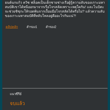
ยนต์นกแก้ว ควิซ ฟล็อคเป็นเด็กชายช่างเรือผู้รู้ความลับของเกาะมหา
สมบัติเขาได้หนีออกมาจากเรือโจรสลัดเพราะเหตุใดกัน! และโนบิตะ
จะช่วยชิซุกะให้รอดพ้นจากเงื้อมมือโจรสลัดได้หรือไม่? แล้วความลับ
ของเกาะมหาสมบัติที่หลับใหลอยู่คืออะไรกันแน่?!
คลิปหลัก
สำรอง1
สำรอง2
แนวซีรีย์
จบแล้ว