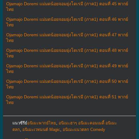
Ojamajo Doremi แม่มดน้อยจอมยุ่งโดเรมี (ภาค1) ตอนที่ 45 พากย์
ไทย
Ojamajo Doremi แม่มดน้อยจอมยุ่งโดเรมี (ภาค1) ตอนที่ 46 พากย์
ไทย
Ojamajo Doremi แม่มดน้อยจอมยุ่งโดเรมี (ภาค1) ตอนที่ 47 พากย์
ไทย
Ojamajo Doremi แม่มดน้อยจอมยุ่งโดเรมี (ภาค1) ตอนที่ 48 พากย์
ไทย
Ojamajo Doremi แม่มดน้อยจอมยุ่งโดเรมี (ภาค1) ตอนที่ 49 พากย์
ไทย
Ojamajo Doremi แม่มดน้อยจอมยุ่งโดเรมี (ภาค1) ตอนที่ 50 พากย์
ไทย
Ojamajo Doremi แม่มดน้อยจอมยุ่งโดเรมี (ภาค1) ตอนที่ 51 พากย์
ไทย
แนวซีรีย์
อนิเมะพากย์ไทย
,
อนิเมะฮาๆ อนิเมะคอมเมดี้ อนิเมะ
ตลก
,
อนิเมะเวทมนต์ Magic
,
อนิเมะแนวตลก Comedy