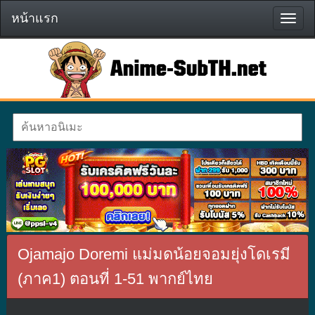
หน้าแรก
หน้า
แรก
Ojamajo Doremi แม่มดน้อยจอมยุ่งโดเรมี
(ภาค1) ตอนที่ 1-51 พากย์ไทย