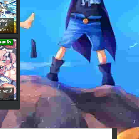
ation -
inal
ับไทย
จบแล้ว
d ตอนที่