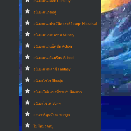
อนิเมะแนวตลก Comedy
อนิเมะแนวต่อสู้
อนิเมะแนวประวัติศาสตร์ย้อนยุค Historical
อนิเมะแนวสงคราม Military
อนิเมะแนวแอ็คชั่น Action
อนิเมะแนวโรงเรียน School
อนิเมะแฟนตาซี Fantasy
อนิเมะโชโจ Shoujo
อนิเมะโลลิ แนวพี่ชายกับน้องสาว
อนิเมะไซไฟ Sci-Fi
อ่านการ์ตูนมังงะ manga
ไม่มีหมวดหมู่