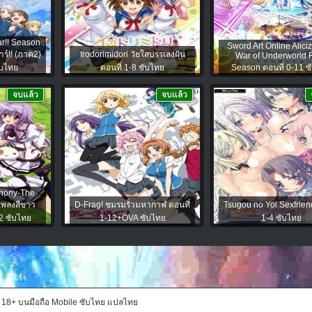
ar!! Season
Sword Art Online Aliciz
าร์!! (ภาค2)
Irodorimidori วัยใสบรรเลงฝัน
War of Underworld F
ับไทย
ตอนที่ 1-8 ซับไทย
Season ตอนที่ 0-11 ซ
จบแล้ว
จบแล้ว
phony-The
ทเพลงสีขาว
D-Frag! ชมรมรั่วมหากาฬ ตอนที่
Tsugou no Yoi Sexfrien
-12 ซับไทย
1-12+OVA ซับไทย
1-4 ซับไทย
ะ 18+ บนมือถือ Mobile ซับไทย แปลไทย