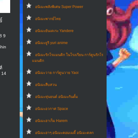
อนิเมะพลังพิเศษ Super Power
อนิเมะพากย์ไทย
์
อนิเมะยันเดเระ Yandere
8 9
อนิเมะยูริ yuri anime
Shin
อนิเมะรักโรแมนติก ในโรงเรียน การ์ตูนรักโร
แมนติก
ี่
อนิเมะวาย การ์ตูนวาย Yaoi
 14
อนิเมะสืบสวน
อนิเมะหุ่นยนต์ อนิเมะกันดั้ม
อนิเมะอวกาศ Space
อนิเมะฮาเร็ม Harem
อนิเมะฮาๆ อนิเมะคอมเมดี้ อนิเมะตลก