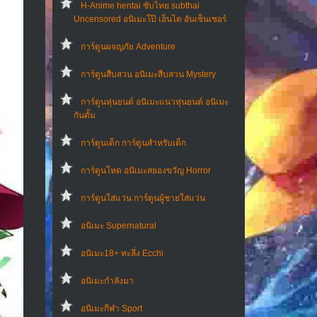
H-Anime hentai ซับไทย subthai
Uncensored อนิเมะโป๊ เฮ็นไต อันเซ็นเซอร์
การ์ตูนผจญภัย Adventure
การ์ตูนสืบสวน อนิเมะสืบสวน Mystery
การ์ตูนหุ่นยนต์ อนิเมะแนวหุ่นยนต์ อนิเมะ
กันดั้ม
การ์ตูนเด็ก การ์ตูนสำหรับเด็ก
การ์ตูนโหด อนิเมะสยองขวัญ Horror
การ์ตูนใส่แว่น การ์ตูนผู้ชายใส่แว่น
อนิเมะ Supernatural
อนิเมะ18+ ทะลึ่ง Ecchi
อนิเมะกำลังมา
อนิเมะกีฬา Sport