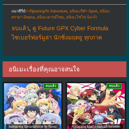
แนวซีรีย์
การ์ตูนผจญภัย Adventure
,
อนิเมะกีฬา Sport
,
อนิเมะ
ดราม่า Drama
,
อนิเมะพากย์ไทย
,
อนิเมะไซไฟ Sci-Fi
จบแล้ว
,
ดู Future GPX Cyber Formula
ไซเบอร์ฟอร์มูล่า นักซิ่งมฤตยู ทุกภาค
อนิเมะเรื่องที่คุณอาจสนใจ
จบแล้ว
จบแล้ว
Isekai wa Smartphone to Tomo
Hataraku Maou-sama!! Season