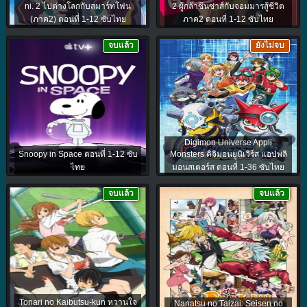
ni. 2 ไปต่างโลกกับสมาร์ทโฟน
2 ผู้กล้าซึนซ่าส์กับจอมมารสู้ชีวิต
(ภาค2) ตอนที่ 1-12 ซับไทย
ภาค2 ตอนที่ 1-12 ซับไทย
จบแล้ว
ยังไม่จบ
Digimon Universe Appli
Snoopy in Space ตอนที่ 1-12 ซับ
Monsters ดิจิมอนยูนิเวิร์ส แอปพลิ
ไทย
มอนสเตอร์ส ตอนที่ 1-36 ซับไทย
จบแล้ว
จบแล้ว
Tonari no Kaibutsu-kun หวานใจ
Nanatsu no Taizai: Seisen no