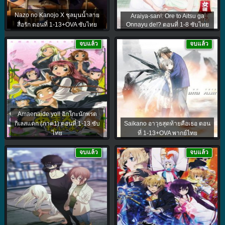
Nazo no Kanojo X ชุลมุนน้ำลาย
Araiya-san!: Ore to Aitsu ga
สื่อรัก ตอนที่ 1-13+OVA ซับไทย
Onnayu de!? ตอนที่ 1-8 ซับไทย
จบแล้ว
จบแล้ว
Amaenaide yo!! อิกโกะนักพรต
กิเลสแตก (ภาค1) ตอนที่ 1-13 ซับ
Saikano อาวุธสุดท้ายคือเธอ ตอน
ไทย
ที่ 1-13+OVA พากย์ไทย
จบแล้ว
จบแล้ว