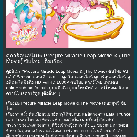
ดูการ์ตูนอนิเมะ Precure Miracle Leap Movie & (The
Movie) ซับไทย เต็มเรื่อง
ดูอนิเมะ “Precure Miracle Leap Movie & (The Movie) ซับไทย จบ
แล้ว” Season ตอนเดียวจบ … ดูอนิเมะออนไลน์ ดูการ์ตูนออนไลน์ ดู
อนิเมะในมือถือ HD FullHD 1080P ซับไทย พากย์ไทย แฟนซับ
anime subthai fansub ดูบนมือถือ ดูบนโทรศัพท์ ดาวน์โหลดอนิเมะ
ดาวน์โหลดการ์ตูน [ชื่ออื่นๆ: ]
เรื่องย่อ Precure Miracle Leap Movie & The Movie เดอะมูฟวี่ ซับ
ไทย
เรื่องราวเริ่มต้นเมื่อตัวเอกฮิคารุได้พบกับมนุษย์ต่างดาว Lala, Prunce
และ Fuwa ในขณะที่ดูท้องฟ้ายามค่ำคืน เธอเรียนรู้เกี่ยวกับ“
พระราชวังแห่งดวงดาว” ที่ซึ่งเจ้าหญิงดาราทั้ง 12 ของกลุ่มดาวคอย
รักษาสมดุลของจักรวาลไว้จนกว่าพวกเขาจะถูกโจมตี Lala กำลัง
ค้นหานักรบ Precure ในตำนานเพื่อช่วยค้นหา“ ปากกาสี Princess