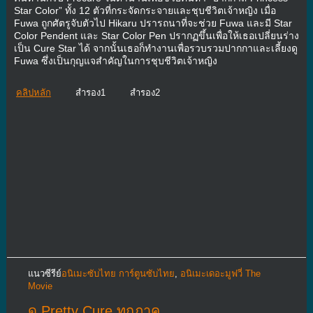
Star Color” ทั้ง 12 ตัวที่กระจัดกระจายและชุบชีวิตเจ้าหญิง เมื่อ
Fuwa ถูกศัตรูจับตัวไป Hikaru ปรารถนาที่จะช่วย Fuwa และมี Star
Color Pendent และ Star Color Pen ปรากฏขึ้นเพื่อให้เธอเปลี่ยนร่าง
เป็น Cure Star ได้ จากนั้นเธอก็ทำงานเพื่อรวบรวมปากกาและเลี้ยงดู
Fuwa ซึ่งเป็นกุญแจสำคัญในการชุบชีวิตเจ้าหญิง
คลิปหลัก
สำรอง1
สำรอง2
แนวซีรีย์
อนิเมะซับไทย การ์ตูนซับไทย
,
อนิเมะเดอะมูฟวี่ The
Movie
ดู Pretty Cure ทุกภาค