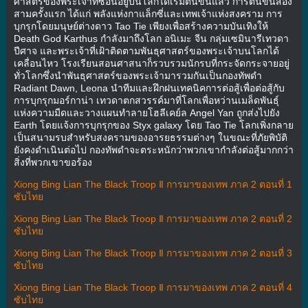
ศาสตร์ของพระเจ้าที่ซ่อนอยู่บนโลกได้เริ่มตื่นขึ้นแล้ว การตื่นขึ้นสอง
สามครั้งแรก ได้แก่ พลังแห่งกาแล็กซี่และเทพเจ้าแห่งสงคราม การ
บุกรุกโดยมนุษย์ต่างดาว Tao Tie เพียงเพื่อสร้างความบันเทิงให้
Death God Karthus กำลังมาถึงโลก อนิเมะ จีน กลุ่มเซมินารีเทวดา
ปีศาจ และพระเจ้าที่เฝ้าติดตามพันธุศาสตร์ของพระเจ้าบนโลกได้
เคลื่อนไหว โรงเรียนสอนศาสนาก็รวบรวมนักรบที่กระจัดกระจายอยู่
ทั่วโลกซึ่งนำพันธุศาสตร์ของพระเจ้ามารวมกันเป็นกองทัพดำ
Radiant Dawn, Leona นำทีมและฝึกฝนเทคนิคการต่อสู้เพื่อต่อสู้กับ
การบุกรุกมอร์กาน่า เทวดาตกสวรรค์มาที่โลกเพื่อหว่านเมล็ดพันธุ์
แห่งความมืดและวางแผนทำลายโฮลีเคย์ล Angel Yan ถูกส่งไปยัง
Earth โดยแจ้งการบุกรุกของ Styx galaxy โดย Tao Tie โลกเพิ่งกลาย
เป็นสนามรบสำหรับสงครามของอารยธรรมต่างๆ ในขณะที่ภัยพิบัติ
ยังคงดำเนินต่อไป กองทัพดำจะตระหนักว่าพวกเขากำลังต่อสู้มากกว่า
สิ่งที่พวกเขาขอร้อง
Xiong Bing Lian The Black Troop Ⅱ การมาของเทพ ภาค 2 ตอนที่ 1
ซับไทย
Xiong Bing Lian The Black Troop Ⅱ การมาของเทพ ภาค 2 ตอนที่ 2
ซับไทย
Xiong Bing Lian The Black Troop Ⅱ การมาของเทพ ภาค 2 ตอนที่ 3
ซับไทย
Xiong Bing Lian The Black Troop Ⅱ การมาของเทพ ภาค 2 ตอนที่ 4
ซับไทย