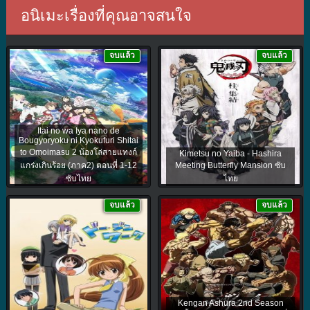
อนิเมะเรื่องที่คุณอาจสนใจ
จบแล้ว
จบแล้ว
Itai no wa Iya nano de
Bougyoryoku ni Kyokufuri Shitai
to Omoimasu 2 น้องโล่สายแทงก์
Kimetsu no Yaiba - Hashira
แกร่งเกินร้อย (ภาค2) ตอนที่ 1-12
Meeting Butterfly Mansion ซับ
ซับไทย
ไทย
จบแล้ว
จบแล้ว
Kengan Ashura 2nd Season