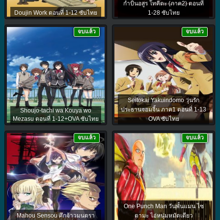
กำปั้นอสูร โทคิตะ (ภาค2) ตอนที่
Doujin Work ตอนที่ 1-12 ซับไทย
1-28 ซับไทย
จบแล้ว
จบแล้ว
Seitokai Yakuindomo วุ่นรัก
ประธานจอมจิ้น ภาค1 ตอนที่ 1-13
Shoujo-tachi wa Kouya wo
Mezasu ตอนที่ 1-12+OVA ซับไทย
OVA ซับไทย
จบแล้ว
จบแล้ว
One Punch Man วันพั้นแมน ไซ
Mahou Sensou ศึกจ้าวมนตรา
ตามะ ไอ่หนุ่มหมัดเดียว