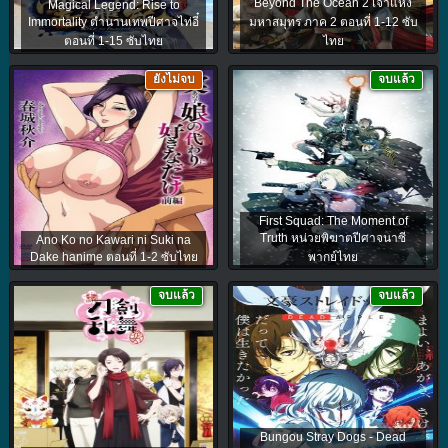
Beyond The Ocean 2 เจ้าแห่ง
Magical Legend: Rise to
Immortality ตำนานเทพปีศาจไท่อี๋
มหาสมุทร ภาค 2 ตอนที่ 1-12 ซับ
ตอนที่ 1-15 ซับไทย
ไทย
ยังไม่จบ
จบแล้ว
First Squad: The Moment of
Truth หน่วยพิฆาตปีศาจนาซี
Ano Ko no Kawari ni Suki na
Dake hanime ตอนที่ 1-2 ซับไทย
พากย์ไทย
จบแล้ว
จบแล้ว
Bungou Stray Dogs - Dead