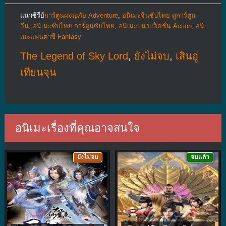
แนวซีรีย์
การ์ตูนผจญภัย Adventure
,
อนิเมะจีนซับไทย ดูการ์ตูน
จีน
,
อนิเมะซับไทย การ์ตูนซับไทย
,
อนิเมะแนวแอ็คชั่น Action
,
อนิ
เมะแฟนตาซี Fantasy
The Legend of Sky Lord
,
ยังไม่จบ
,
เสินอู่
เทียนจุน
อนิเมะเรื่องที่คุณอาจสนใจ
ยังไม่จบ
จบแล้ว