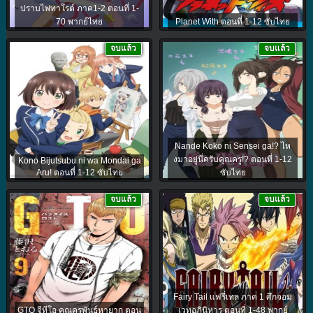
ปราบไพ่ทาโรต์ ภาค1-2 ตอนที่ 1-
70 พากย์ไทย
Planet With ตอนที่ 1-12 ซับไทย
จบแล้ว
จบแล้ว
Nande Koko ni Sensei ga!? ไห
งมาอยู่นี่ครับคุณครู!? ตอนที่ 1-12
Kono Bijutsubu ni wa Mondai ga
Aru! ตอนที่ 1-12 ซับไทย
ซับไทย
จบแล้ว
จบแล้ว
Fairy Tail แฟรี่เทล ภาค 1 ศึกจอม
GTO จีทีโอ คุณครูพันธุ์หายาก ตอน
เวทอภินิหาร ตอนที่ 1-48 พากย์