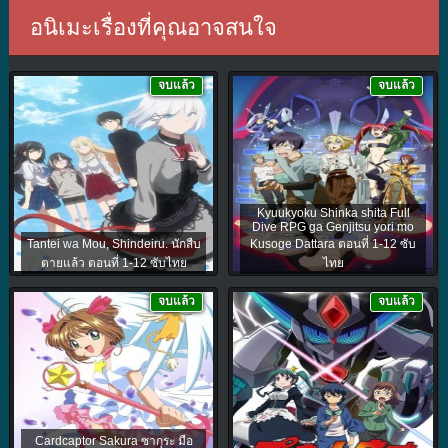
อนิเมะเรื่องที่คุณอาจสนใจ
จบแล้ว
จบแล้ว
Kyuukyoku Shinka shita Full
Dive RPG ga Genjitsu yori mo
Tantei wa Mou, Shindeiru. นักสืบ
Kusoge Dattara ตอนที่ 1-12 ซับ
ตายแล้ว ตอนที่ 1-12 ซับไทย
ไทย
จบแล้ว
จบแล้ว
Cardcaptor Sakura ซากุระ มือ