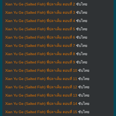
Xian Yu Ge (Salted Fish) พี่ปลาเค็ม ตอนที่ 2
ซับไทย
Xian Yu Ge (Salted Fish) พี่ปลาเค็ม ตอนที่ 3
ซับไทย
Xian Yu Ge (Salted Fish) พี่ปลาเค็ม ตอนที่ 4
ซับไทย
Xian Yu Ge (Salted Fish) พี่ปลาเค็ม ตอนที่ 5
ซับไทย
Xian Yu Ge (Salted Fish) พี่ปลาเค็ม ตอนที่ 6
ซับไทย
Xian Yu Ge (Salted Fish) พี่ปลาเค็ม ตอนที่ 7
ซับไทย
Xian Yu Ge (Salted Fish) พี่ปลาเค็ม ตอนที่ 8
ซับไทย
Xian Yu Ge (Salted Fish) พี่ปลาเค็ม ตอนที่ 9
ซับไทย
Xian Yu Ge (Salted Fish) พี่ปลาเค็ม ตอนที่ 10
ซับไทย
Xian Yu Ge (Salted Fish) พี่ปลาเค็ม ตอนที่ 11
ซับไทย
Xian Yu Ge (Salted Fish) พี่ปลาเค็ม ตอนที่ 12
ซับไทย
Xian Yu Ge (Salted Fish) พี่ปลาเค็ม ตอนที่ 13
ซับไทย
Xian Yu Ge (Salted Fish) พี่ปลาเค็ม ตอนที่ 14
ซับไทย
Xian Yu Ge (Salted Fish) พี่ปลาเค็ม ตอนที่ 15
ซับไทย