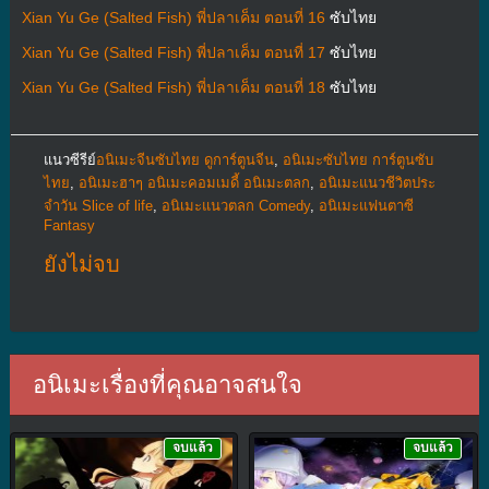
Xian Yu Ge (Salted Fish) พี่ปลาเค็ม ตอนที่ 16
ซับไทย
Xian Yu Ge (Salted Fish) พี่ปลาเค็ม ตอนที่ 17
ซับไทย
Xian Yu Ge (Salted Fish) พี่ปลาเค็ม ตอนที่ 18
ซับไทย
แนวซีรีย์
อนิเมะจีนซับไทย ดูการ์ตูนจีน
,
อนิเมะซับไทย การ์ตูนซับ
ไทย
,
อนิเมะฮาๆ อนิเมะคอมเมดี้ อนิเมะตลก
,
อนิเมะแนวชีวิตประ
จําวัน Slice of life
,
อนิเมะแนวตลก Comedy
,
อนิเมะแฟนตาซี
Fantasy
ยังไม่จบ
อนิเมะเรื่องที่คุณอาจสนใจ
จบแล้ว
จบแล้ว