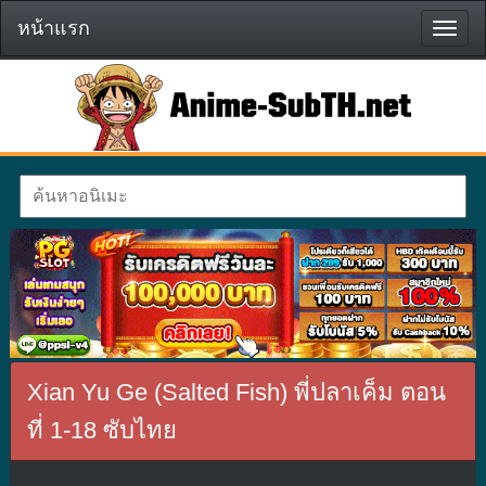
หน้าแรก
หน้า
แรก
Xian Yu Ge (Salted Fish) พี่ปลาเค็ม ตอน
ที่ 1-18 ซับไทย