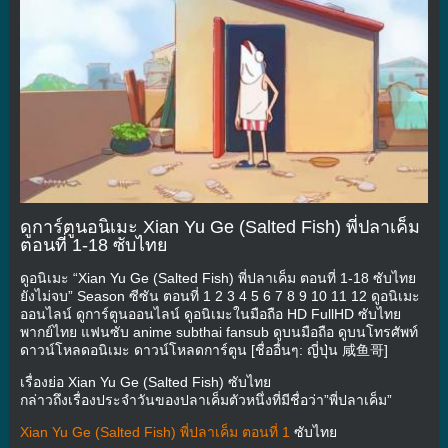
ดูการ์ตูนอนิเมะ Xian Yu Ge (Salted Fish) พี่ปลาเค็ม
ตอนที่ 1-18 ซับไทย
ดูอนิเมะ “Xian Yu Ge (Salted Fish) พี่ปลาเค็ม ตอนที่ 1-18 ซับไทย
ยังไม่จบ” Season ซีซัน ตอนที่ 1 2 3 4 5 6 7 8 9 10 11 12 ดูอนิเมะ
ออนไลน์ ดูการ์ตูนออนไลน์ ดูอนิเมะในมือถือ HD FullHD ซับไทย
พากย์ไทย แฟนซับ anime subthai fansub ดูบนมือถือ ดูบนโทรศัพท์
ดาวน์โหลดอนิเมะ ดาวน์โหลดการ์ตูน [ชื่ออื่นๆ: ญี่ปุ่น 咸鱼哥]
เรื่องย่อ Xian Yu Ge (Salted Fish) ซับไทย
กล่าวถึงเรื่องประจำวันของปลาเค็มตัวหนึ่งที่มีชื่อว่า”พี่ปลาเค็ม”
Xian Yu Ge (Salted Fish) พี่ปลาเค็ม ตอนที่ 1
ซับไทย