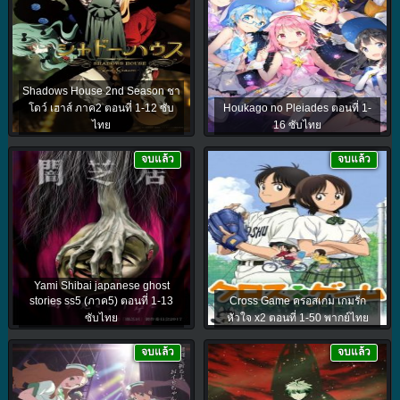
Shadows House 2nd Season ชา
โดว์ เฮาส์ ภาค2 ตอนที่ 1-12 ซับ
Houkago no Pleiades ตอนที่ 1-
ไทย
16 ซับไทย
จบแล้ว
จบแล้ว
Yami Shibai japanese ghost
stories ss5 (ภาค5) ตอนที่ 1-13
Cross Game ครอสเกม เกมรัก
ซับไทย
หัวใจ x2 ตอนที่ 1-50 พากย์ไทย
จบแล้ว
จบแล้ว