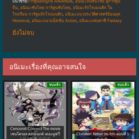
แนวซีรีย์
การ์ตูนผจญภัย Adventure
,
อนิเมะจีนซับไทย ดูการ์ตูน
จีน
,
อนิเมะซับไทย การ์ตูนซับไทย
,
อนิเมะรักโรแมนติก ใน
โรงเรียน การ์ตูนรักโรแมนติก
,
อนิเมะแนวประวัติศาสตร์ย้อนยุค
Historical
,
อนิเมะแนวแอ็คชั่น Action
,
อนิเมะแฟนตาซี Fantasy
ยังไม่จบ
อนิเมะเรื่องที่คุณอาจสนใจ
จบแล้ว
จบแล้ว
Cencoroll Connect The movie
เซนโครอล คอนเนกต์ เดอะมูฟวี่
Chiruran: Nibun no Ichi ตอนที่ 1-