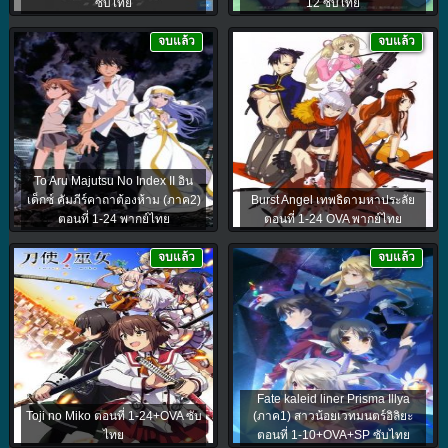
ซับไทย
12 ซับไทย
จบแล้ว
จบแล้ว
To Aru Majutsu No Index II อิน
เด็กซ์ คัมภีร์คาถาต้องห้าม (ภาค2)
Burst Angel เทพธิดามหาประลัย
ตอนที่ 1-24 พากย์ไทย
ตอนที่ 1-24 OVA พากย์ไทย
จบแล้ว
จบแล้ว
Fate kaleid liner Prisma Illya
Toji no Miko ตอนที่ 1-24+OVA ซับ
(ภาค1) สาวน้อยเวทมนตร์อิลิยะ
ไทย
ตอนที่ 1-10+OVA+SP ซับไทย