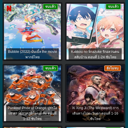
จบแล้ว
จบแล้ว
Bubble (2022) บับเบิ้ล the movie
Kakkou no Iinazuke รักอลวนคน
พากย์ไทย
สลับบ้าน ตอนที่ 1-24 ซับไทย
จบแล้ว
ยังไม่จบ
Puraore! Pride of Orange ปูราโอ
Xi Xing Ji (The Westward) การ
เร่! ความภาคภูมิใจของส้ม ตอนที่
เดินทางไปตะวันตก ตอนที่ 1-16
1-12 ซับไทย
ซับไทย