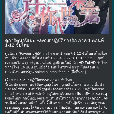
ดูการ์ตูนอนิเมะ Favour ปฏิบัติการรัก ภาค 1 ตอนที่
1-12 ซับไทย
ดูอนิเมะ “Favour ปฏิบัติการรัก ภาค 1 ตอนที่ 1-12 ซับไทย เต็มเรื่อง
จบแล้ว” Season ซีซัน ตอนที่ 1 2 3 4 5 6 7 8 9 10 11 12 … ดูอนิ
เมะออนไลน์ ดูการ์ตูนออนไลน์ ดูอนิเมะในมือถือ HD FullHD ซับไทย
พากย์ไทย แฟนซับ ดูบนมือถือ ดูบนโทรศัพท์ ดาวน์โหลดอนิเมะ
ดาวน์โหลดการ์ตูน anime subthai fansub [ชื่ออื่นๆ: ]
เรื่องย่อ Favour ปฏิบัติการรัก ภาค 1 ซับไทย
จี้เฉินฟง ประธานบริษัทหนุ่มผู้เย็นชา ถูกหลินโม่หร่าน สาวเฉิ่มทำ
ของตกใส่ศีรษะจนทำให้สูญเสียความทรงจำ Favour ปฏิบัติการรัก
ภาค 1 เหตุการณ์จับพลัดจับผลูให้เขาต้องกลายเป็นสามีของเธอ เหตุ
เพลิงไหม้ที่เกิดขึ้นอย่างกระทันหันทำให้พวกเขาขาดการติดต่อกัน จน
วันนึงเมื่อมาพบหน้าอีกครั้ง จี้เฉินฟงกลายเป็นผู้บริหารระดับสูงของ
เธอ คอยช่วยเธอให้พ้นจากเหตุการณ์คับขันมาหลายต่อหลายครั้ง ทั้ง
ยังเป็นผู้ชี้เส้นทางดวงดาวให้กับเธอ ความสัมพันธ์เริ่มต้นจากฐานะ