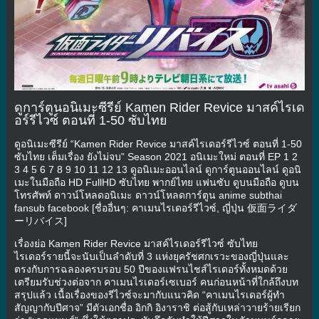
ดูการ์ตูนอนิเมะซีรีย์ Kamen Rider Revice มาสค์ไรเด
อร์รีไวซ์ ตอนที่ 1-50 ซับไทย
ดูอนิเมะซีรีย์ “Kamen Rider Revice มาสค์ไรเดอร์รีไวซ์ ตอนที่ 1-50
ซับไทย เต็มเรื่อง ยังไม่จบ” Season 2021 อนิเมะใหม่ ตอนที่ EP 1 2
3 4 5 6 7 8 9 10 11 12 13 ดูอนิเมะออนไลน์ ดูการ์ตูนออนไลน์ ดูอนิ
เมะในมือถือ HD FullHD ซับไทย พากย์ไทย แฟนซับ ดูบนมือถือ ดูบน
โทรศัพท์ ดาวน์โหลดอนิเมะ ดาวน์โหลดการ์ตูน anime subthai
fansub facebook [ชื่ออื่นๆ: คาเมนไรเดอร์รีไวซ์, ญี่ปุ่น 仮面ライダ
ーリバイス]
เรื่องย่อ Kamen Rider Revice มาสค์ไรเดอร์รีไวซ์ ซับไทย
ไรเดอร์รายนี้จะนับเป็นลำดับที่ 3 แห่งยุครัชศกเรวะของญี่ปุ่นและ
ตรงกับการฉลองครบรอบ 50 ปีของแฟรนไชส์ไรเดอร์ทั้งหมดด้วย
เตรียมรับช่วงต่อจาก คาเมนไรเดอร์เซเบอร์ คนก่อนหน้าที่ใกล้ถึงบท
สรุปแล้ว เนื้อเรื่องของรีไวซ์จะมากับแนวคิด “คาเมนไรเดอร์ผู้ทำ
สัญญากับปีศาจ” มีตัวเอกชื่อ อิกกิ อิงาราชิ ต่อสู้กับเหล่าวายร้ายเรียก