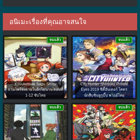
อนิเมะเรื่องที่คุณอาจสนใจ
จบแล้ว
จบแล้ว
Kyuuketsuki Sugu Shinu
City Hunter Shinjuku Private
แวมไพร์จะตายในอีกไม่นาน ตอนที่
Eyes 2019 ซิตี้ฮันเตอร์ โคตร
1-12 ซับไทย
นักสืบชินจูกุบี๊ป พากย์ไทย
จบแล้ว
จบแล้ว