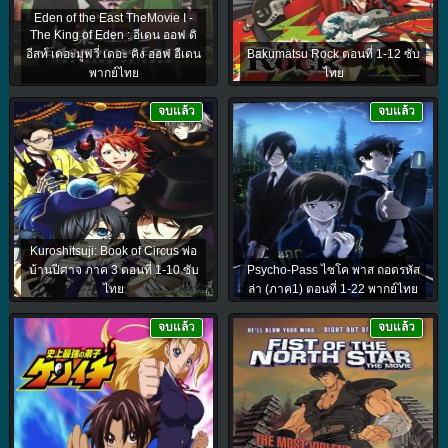
Eden of the East TheMovie I -
The King of Eden : อีเดน ออฟ ดิ
อีสท์ เดอะมูฟวี่ เดอะ คิง ออฟ อีเดน
Bakumatsu Rock ตอนที่ 1-12 ซับ
พากย์ไทย
ไทย
จบแล้ว
จบแล้ว
Kuroshitsuji: Book of Circus พ่อ
บ้านปีศาจ ภาค 3 ตอนที่ 1-10 ซับ
Psycho-Pass ไซโค พาส ถอดรหัส
ไทย
ล่า (ภาค1) ตอนที่ 1-22 พากย์ไทย
จบแล้ว
จบแล้ว