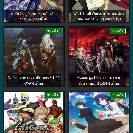
Yu Gi Oh ยูกิ เกมกลคนอัจฉริยะ
Witch Craft Works สงครามแม่มด
ภาค 1-6 พากย์ไทย
เพลิง ตอนที่ 1-12 OVA ซับไทย
จบแล้ว
จบแล้ว
Drifters สงครามผ่ามิติ ตอนที่ 1-12
Akame ga Kill อาคาเมะ สวย
OVA ซับไทย
สังหาร ตอนที่ 1-24 ซับไทย
จบแล้ว
จบแล้ว