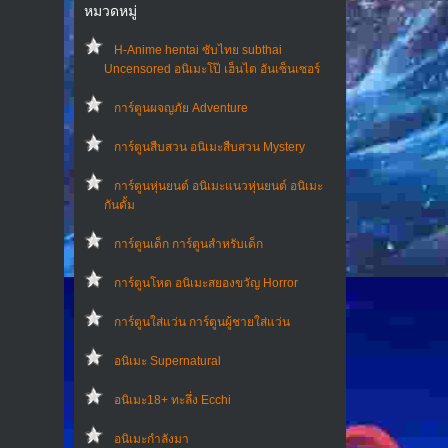
หมวดหมู่
H-Anime hentai ซับไทย subthai
Uncensored อนิเมะโป๊ เฮ็นไต อันเซ็นเซอร์
การ์ตูนผจญภัย Adventure
การ์ตูนสืบสวน อนิเมะสืบสวน Mystery
การ์ตูนหุ่นยนต์ อนิเมะแนวหุ่นยนต์ อนิเมะ
กันดั้ม
การ์ตูนเด็ก การ์ตูนสำหรับเด็ก
การ์ตูนโหด อนิเมะสยองขวัญ Horror
การ์ตูนใส่แว่น การ์ตูนผู้ชายใส่แว่น
อนิเมะ Supernatural
อนิเมะ18+ ทะลึ่ง Ecchi
อนิเมะกำลังมา