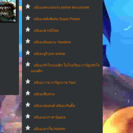
อนิเมะพระเอกเก่ง anime พระเอกเทพ
ory ดรา
Movie)
อนิเมะพลังพิเศษ Super Power
อนิเมะพากย์ไทย
อนิเมะยันเดเระ Yandere
อนิเมะยูริ yuri anime
อนิเมะรักโรแมนติก ในโรงเรียน การ์ตูนรักโร
แมนติก
อนิเมะวาย การ์ตูนวาย Yaoi
อนิเมะสืบสวน
อนิเมะหุ่นยนต์ อนิเมะกันดั้ม
อนิเมะอวกาศ Space
อนิเมะฮาเร็ม Harem