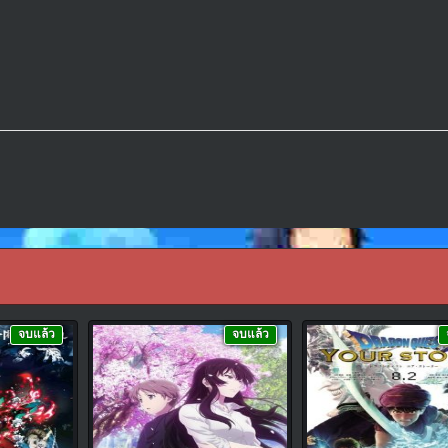
จบแล้ว
จบแล้ว