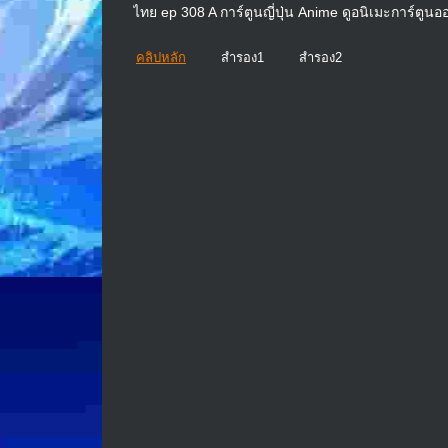
ไทย ep 308 A การ์ตูนญี่ปุ่น Anime ดูอนิเมะการ์ตู
คลิปหลัก
สำรอง1
สำรอง2