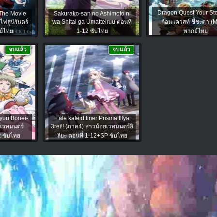
Dragon Quest Your St
The Movie
Sakurako-san no Ashimoto ni
สู่นิรันดร์
wa Shitai ga Umatteiruu ตอนที่
ก้อน เควสท์ ชี้ชะตา (
กย์ไทย
1-12 ซับไทย
พากย์ไทย
จบแล้ว
จบแล้ว
yuu Bouei-
Fate kaleid liner Prisma Illya
ยเวทมนตร์
3rei!! (ภาค4) สาวน้อยเวทมนตร์อิ
2 ซับไทย
ลิยะ ตอนที่ 1-12+SP ซับไทย