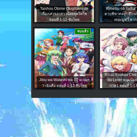
Taishou Otome Otogibanashi
Kimetsu no Yaiba 
เรื่องเล่าของสาวน้อยยุคไทโช
ดาบพิฆาตอสูร ศึกรถไฟ
ตอนที่ 1-12 ซับไทย
เดอะมูฟวี่ พา
จบแล้ว
Binan Koukou Chik
Jitsu wa Watashi wa จุ๊จุ๊ จะบอก
bu Love! หนุ่มน้อ
ว่าฉันคือ ตอนที่ 1-13 ซับไทย
ภาค1 ตอนที่ 1-1