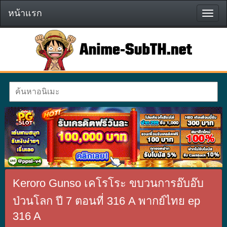
หน้าแรก
หน้า
แรก
Keroro Gunso เคโรโระ ขบวนการอ๊บอ๊บ
ป่วนโลก ปี 7 ตอนที่ 316 A พากย์ไทย ep
316 A