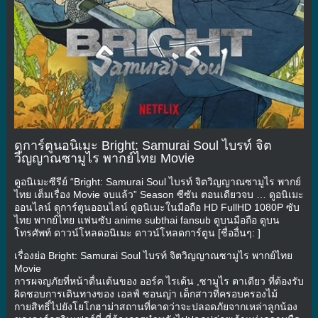
ดูการ์ตูนอนิเมะ Bright: Samurai Soul ไบรท์ จิต
วิญญาณซามูไร พากย์ไทย Movie
ดูอนิเมะซีรีย์ “Bright: Samurai Soul ไบรท์ จิตวิญญาณซามูไร พากย์
ไทย เต็มเรื่อง Movie จบแล้ว” Season ซีซัน ตอนเดียวจบ … ดูอนิเมะ
ออนไลน์ ดูการ์ตูนออนไลน์ ดูอนิเมะในมือถือ HD FullHD 1080P ซับ
ไทย พากย์ไทย แฟนซับ anime subthai fansub ดูบนมือถือ ดูบน
โทรศัพท์ ดาวน์โหลดอนิเมะ ดาวน์โหลดการ์ตูน [ชื่ออื่นๆ: ]
เรื่องย่อ Bright: Samurai Soul ไบรท์ จิตวิญญาณซามูไร พากย์ไทย
Movie
การผจญภัยที่หน้าตื่นเต้นของ ออร์ค ไรเด้น ,ซามูไร ตาเดียว ที่ต้องรับ
ผิดชอบการเดินทางของ เอลฟ์ ซอนญ่า เด็กสาวที่ครอบครองไม้
กายสิทธิ์ไปยังโยโกฮาม่าสถานที่คาดว่าจะปลอดภัยจากเหล่าลูกน้อง