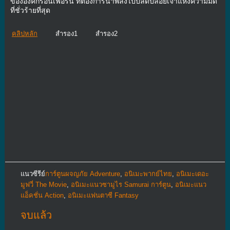
ขององค์กรอินเฟอร์นี่ ที่ต้องการนำพลังไปปลดปล่อยเจ้าแห่งความมืด
ที่ชั่วร้ายที่สุด
คลิปหลัก
สำรอง1
สำรอง2
แนวซีรีย์
การ์ตูนผจญภัย Adventure
,
อนิเมะพากย์ไทย
,
อนิเมะเดอะ
มูฟวี่ The Movie
,
อนิเมะแนวซามูไร Samurai การ์ตูน
,
อนิเมะแนว
แอ็คชั่น Action
,
อนิเมะแฟนตาซี Fantasy
จบแล้ว