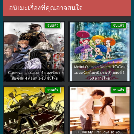
อนิเมะเรื่องที่คุณอาจสนใจ
จบแล้ว
จบแล้ว
Motto! Ojamajo Doremi โม๊ตโตะ
Castlevania season 4 แคสเซิลเว
แม่มดน้อยโดเรมี (ภาค3) ตอนที่ 1-
เนีย ซีซั่น 4 ตอนที่ 1-10 ซับไทย
50 พากย์ไทย
จบแล้ว
จบแล้ว
I Give My First Love To You