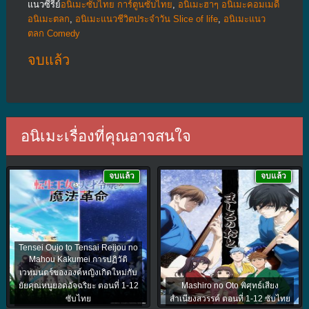
แนวซีรีย์
อนิเมะซับไทย การ์ตูนซับไทย
,
อนิเมะฮาๆ อนิเมะคอมเมดี้
อนิเมะตลก
,
อนิเมะแนวชีวิตประจําวัน Slice of life
,
อนิเมะแนว
ตลก Comedy
จบแล้ว
อนิเมะเรื่องที่คุณอาจสนใจ
จบแล้ว
จบแล้ว
Tensei Oujo to Tensai Reijou no
Mahou Kakumei การปฏิวัติ
เวทมนตร์ขององค์หญิงเกิดใหม่กับ
ยัยคุณหนูยอดอัจฉริยะ ตอนที่ 1-12
Mashiro no Oto พิศุทธ์เสียง
ซับไทย
สำเนียงสวรรค์ ตอนที่ 1-12 ซับไทย