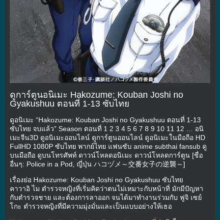
ดูการ์ตูนอนิเมะ Hakozume: Kouban Joshi no
Gyakushuu ตอนที่ 1-13 ซับไทย
ดูอนิเมะ “Hakozume: Kouban Joshi no Gyakushuu ตอนที่ 1-13
ซับไทย จบแล้ว” Season ตอนที่ 1 2 3 4 5 6 7 8 9 10 11 12 … อนิ
เมะจีน3D ดูอนิเมะออนไลน์ ดูการ์ตูนออนไลน์ ดูอนิเมะในมือถือ HD
FullHD 1080P ซับไทย พากย์ไทย แฟนซับ anime subthai fansub ดู
บนมือถือ ดูบนโทรศัพท์ ดาวน์โหลดอนิเมะ ดาวน์โหลดการ์ตูน [ชื่อ
อื่นๆ: Police in a Pod, ญี่ปุ่น ハコヅメ～交番女子の逆襲～]
เรื่องย่อ Hakozume: Kouban Joshi no Gyakushuu ซับไทย
คาวาอิ ไม ตำรวจหญิงที่เริ่มคิดว่าตนไม่เหมาะกับหน้าที่ มักมีปัญหา
กับตำรวจชาย และต้องการลาออก จนได้มาทำงานร่วมกับ ฟูจิ เซย์
โกะ ตำรวจหญิงที่มีความมุ่งมั่นและเป็นแบบอย่างให้เธอ