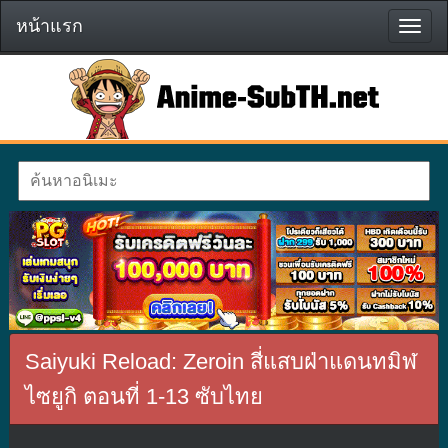
หน้าแรก
หน้า
แรก
Saiyuki Reload: Zeroin สี่แสบฝ่าแดนทมิฬ
ไซยูกิ ตอนที่ 1-13 ซับไทย