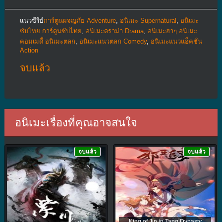
แนวซีรีย์
การ์ตูนผจญภัย Adventure
,
อนิเมะ Supernatural
,
อนิเมะ
ซับไทย การ์ตูนซับไทย
,
อนิเมะดราม่า Drama
,
อนิเมะฮาๆ อนิเมะ
คอมเมดี้ อนิเมะตลก
,
อนิเมะแนวตลก Comedy
,
อนิเมะแนวแอ็คชั่น
Action
จบแล้ว
อนิเมะเรื่องที่คุณอาจสนใจ
จบแล้ว
จบแล้ว
King of Jin in Tang Dynasty