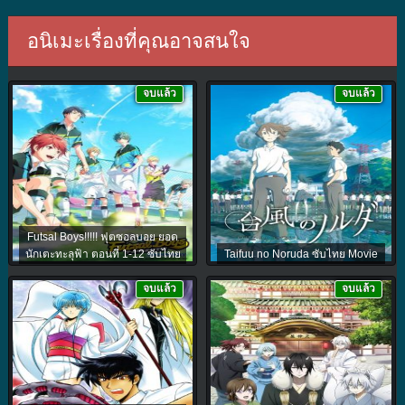
อนิเมะเรื่องที่คุณอาจสนใจ
จบแล้ว
จบแล้ว
Futsal Boys!!!!! ฟุตซอลบอย ยอด
นักเตะทะลุฟ้า ตอนที่ 1-12 ซับไทย
Taifuu no Noruda ซับไทย Movie
จบแล้ว
จบแล้ว