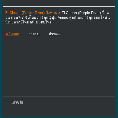
Zi Chuan (Purple River) จื่อชวน
> Zi Chuan (Purple River) จื่อช
วน ตอนที่ 7 ซับไทย การ์ตูนญี่ปุ่น Anime ดูอนิเมะการ์ตูนออนไลน์ อ
นิเมะพากย์ไทย อนิเมะซับไทย
คลิปหลัก
สำรอง1
สำรอง2
แนวซีรีย์