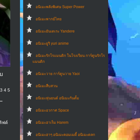
อนิเมะพลังพิเศษ Super Power
อนิเมะพากย์ไทย
อนิเมะยันเดเระ Yandere
อนิเมะยูริ yuri anime
อนิเมะรักโรแมนติก ในโรงเรียน การ์ตูนรักโร
แมนติก
ับ
อนิเมะวาย การ์ตูนวาย Yaoi
อนิเมะสืบสวน
 3 4 5
อนิเมะหุ่นยนต์ อนิเมะกันดั้ม
ター
อนิเมะอวกาศ Space
ิฟต์
อนิเมะฮาเร็ม Harem
อนิเมะฮาๆ อนิเมะคอมเมดี้ อนิเมะตลก