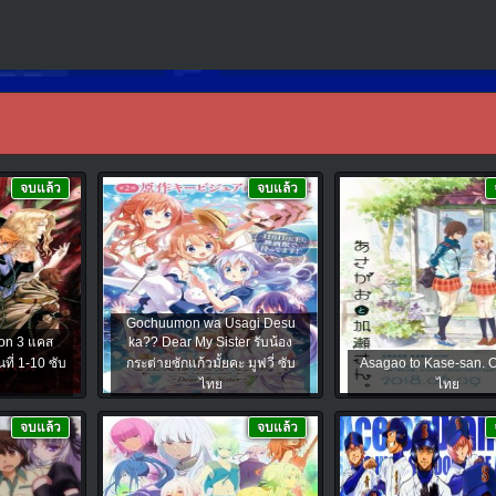
จบแล้ว
จบแล้ว
Gochuumon wa Usagi Desu
on 3 แคส
ka?? Dear My Sister รับน้อง
นที่ 1-10 ซับ
กระต่ายซักแก้วมั้ยคะ มูฟวี่ ซับ
Asagao to Kase-san. O
ไทย
ไทย
จบแล้ว
จบแล้ว