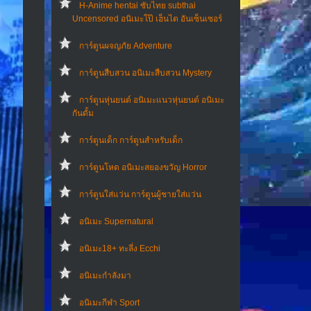
H-Anime hentai ซับไทย subthai
Uncensored อนิเมะโป๊ เฮ็นไต อันเซ็นเซอร์
การ์ตูนผจญภัย Adventure
การ์ตูนสืบสวน อนิเมะสืบสวน Mystery
การ์ตูนหุ่นยนต์ อนิเมะแนวหุ่นยนต์ อนิเมะ
กันดั้ม
การ์ตูนเด็ก การ์ตูนสำหรับเด็ก
การ์ตูนโหด อนิเมะสยองขวัญ Horror
การ์ตูนใส่แว่น การ์ตูนผู้ชายใส่แว่น
อนิเมะ Supernatural
อนิเมะ18+ ทะลึ่ง Ecchi
อนิเมะกำลังมา
อนิเมะกีฬา Sport