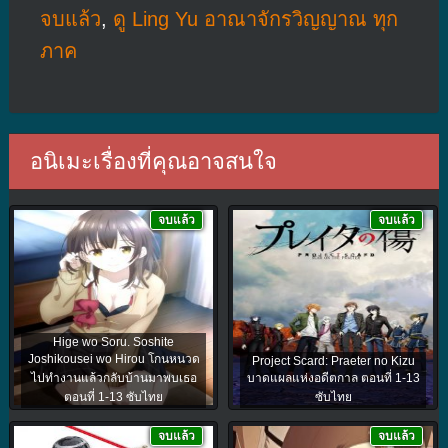
จบแล้ว
,
ดู Ling Yu อาณาจักรวิญญาณ ทุก
ภาค
อนิเมะเรื่องที่คุณอาจสนใจ
จบแล้ว
จบแล้ว
Hige wo Soru. Soshite
Joshikousei wo Hirou โกนหนวด
Project Scard: Praeter no Kizu
ไปทำงานแล้วกลับบ้านมาพบเธอ
บาดแผลแห่งอดีตกาล ตอนที่ 1-13
ตอนที่ 1-13 ซับไทย
ซับไทย
จบแล้ว
จบแล้ว