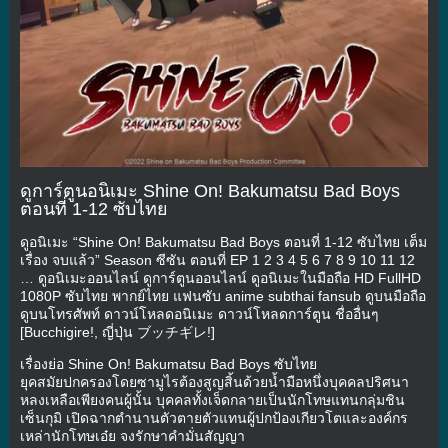
ดูการ์ตูนอนิเมะ Shine On! Bakumatsu Bad Boys
ตอนที่ 1-12 ซับไทย
ดูอนิเมะ “Shine On! Bakumatsu Bad Boys ตอนที่ 1-12 ซับไทย เต็ม
เรื่อง จบแล้ว” Season ซีซัน ตอนที่ EP 1 2 3 4 5 6 7 8 9 10 11 12
… ดูอนิเมะออนไลน์ ดูการ์ตูนออนไลน์ ดูอนิเมะในมือถือ HD FullHD
1080P ซับไทย พากย์ไทย แฟนซับ anime subthai fansub ดูบนมือถือ
ดูบนโทรศัพท์ ดาวน์โหลดอนิเมะ ดาวน์โหลดการ์ตูน ชื่ออื่นๆ
[Bucchigire!, ญี่ปุ่น ブッチギレ!]
เรื่องย่อ Shine On! Bakumatsu Bad Boys ซับไทย
ยุคสมัยปกครองโดยซามูไรต้องสูญสิ้นด้วยน้ำมือหนึ่งบุคคลปริศนา
หลงเหลือเพียงคนผู้นั้น บุคคลทั้งเจ็ดกลายเป็นนักโทษแทนกลุ่มชิน
เซ็นกุมิ เปิดฉากตำนานตัวตายตัวแทนผู้ปกป้องเกียวโตและองค์กร
เหล่านักโทษเอ๋ย จงรักษาคำมั่นสัญญา