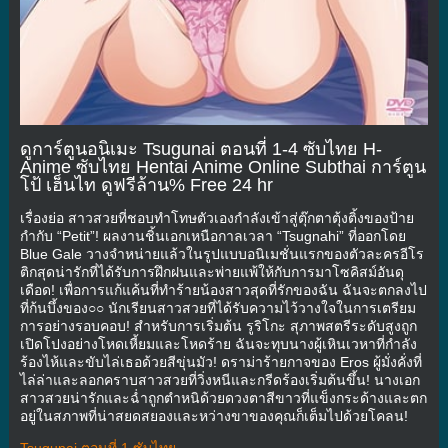
ดูการ์ตูนอนิเมะ Tsugunai ตอนที่ 1-4 ซับไทย H-
Anime ซับไทย Hentai Anime Online Subthai การ์ตูน
โป้ เฮ็นไท ดูฟรีล้าน% Free 24 hr
เรื่องย่อ สาวสวยที่ชอบทำโทษตัวเองกำลังเข้าสู่ตุ๊กตาตุ้งติ้งของป้าย
กำกับ “Petit”! ผลงานชิ้นเอกเหนือกาลเวลา “Tsugnahi” ที่ออกโดย
Blue Gale วางจำหน่ายแล้วในรูปแบบอนิเมชั่นแรกของตัวละครอีโร
ติกสุดน่ารักที่ได้รับการฝึกฝนและพ่ายแพ้ให้กับการมาโซคิสม์อันดุ
เดือด! เพื่อการแก้แค้นที่ทำร้ายน้องสาวสุดที่รักของฉัน ฉันจะตกลงไป
ที่ก้นบึ้งของ○○ นักเรียนสาวสวยที่ได้รับความไว้วางใจในการเตรียม
การอย่างรอบคอบ! สำหรับการเริ่มต้น รูริโกะ สุภาพสตรีระดับสูงถูก
เปิดโปงอย่างโหดเหี้ยมและโหดร้าย ฉันจะทุบนางผู้เหินเวหาที่กำลัง
ร้องไห้และขับไล่เธอด้วยสีขุ่นมัว! ดราม่าร้ายกาจของ Eros ผู้มั่งคั่งที่
ไล่ล่าและลอกคราบสาวสวยที่วิ่งหนีและกรีดร้องเริ่มต้นขึ้น! นางเอก
สาวสวยน่ารักและฉ่ำถูกตำหนิด้วยดวงตาสีขาวที่แข็งกระด้างและตก
อยู่ในสภาพที่น่าสยดสยองและหว่างขาของคุณก็เต็มไปด้วยโคลน!