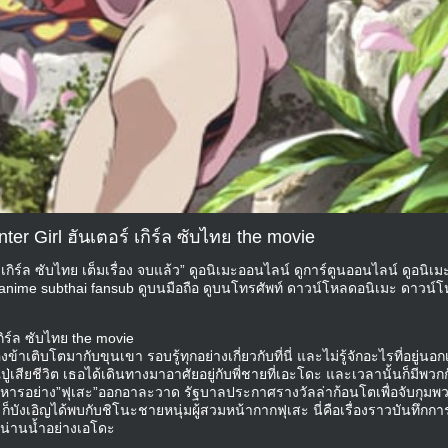
er Girl ฮันเตอร์ เกิร์ล ซับไทย the movie
เกิร์ล ซับไทย เต็มเรื่อง จบแล้ว” ดูอนิเมะออนไลน์ ดูการ์ตูนออนไลน์ ดูอนิเ
anime subthai fansub ดูบนมือถือ ดูบนโทรศัพท์ ดาวน์โหลดอนิเมะ ดาวน์
กิร์ล ซับไทย the movie
าเติบโตมากับขุนเขา รอบรู้ทุกอย่างเกี่ยวกับที่นี่ และไม่รู้จักอะไรที่อยู่นอก
ู่เสียชีวิต เธอได้เดินทางมาอาศัยอยู่กับพี่ชายที่เอะโดะ และเวลานั้นก็มีพว
นอาหารอย่าง”ฟุเสะ”ออกอาละวาด รัฐบาลประกาศรางวัลล่าก้อนโตเพื่อจับกุมพ
็บังเอิญได้พบกับชิโนะชายหนุ่มผู้สวมหน้ากากฟุเสะ นี่คือเรื่องราวบันทึกกา
น่านน้ำอย่างเอโดะ