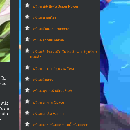
อนิเมะพลังพิเศษ Super Power
อนิเมะพากย์ไทย
อนิเมะยันเดเระ Yandere
อนิเมะยูริ yuri anime
อนิเมะรักโรแมนติก ในโรงเรียน การ์ตูนรักโร
แมนติก
อนิเมะวาย การ์ตูนวาย Yaoi
มะใน
อนิเมะสืบสวน
โหลด
อนิเมะหุ่นยนต์ อนิเมะกันดั้ม
อนิเมะอวกาศ Space
เหนือ
กกัดคน
วกมัน
อนิเมะฮาเร็ม Harem
ร
อนิเมะฮาๆ อนิเมะคอมเมดี้ อนิเมะตลก