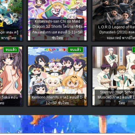
Kobayashi-san Chi no Maid
Dragon S2 Shorts โคบายาชิซัง
L.O.R.D Legend of Ra
e เดอะ ครู้
กัลเมดมังกร เอส ตอนที่ 1-13+SP
Dynasties (2016) สง
่ พากย์ไทย
ซับไทย
จอมเวทย์ พากย์ไ
จบแล้ว
จบแล้ว
Starmyu (High School
u Saka ตอน
Kemono Friends ภาค1 ตอนที่ 1-
Musical) ภาค1 ตอนที่ 1
ไทย
12+SP ซับไทย
ไทย