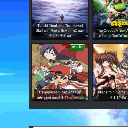
Tunshi Xingkong (Swallowed
Star) มหาศึกล้างพิภพ ภาค2 ตอน
The Croods A New Ag
ที่ 1-59 ซับไทย
ดส์ ตะลุยโลกใบใหม
จบแล้ว
Bakegyamon เกมปีศาจยันต์
Akaneiro ni Somar
มหัศจรรย์ ตอนที่ 1-26 พากย์ไทย
ที่ 1-12 ซับ