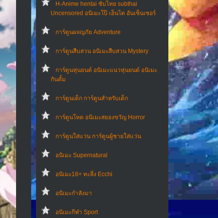
H-Anime hentai ซับไทย subthai
Uncensored อนิเมะโป๊ เฮ็นไต อันเซ็นเซอร์
การ์ตูนผจญภัย Adventure
การ์ตูนสืบสวน อนิเมะสืบสวน Mystery
การ์ตูนหุ่นยนต์ อนิเมะแนวหุ่นยนต์ อนิเมะ
กันดั้ม
การ์ตูนเด็ก การ์ตูนสำหรับเด็ก
การ์ตูนโหด อนิเมะสยองขวัญ Horror
การ์ตูนใส่แว่น การ์ตูนผู้ชายใส่แว่น
อนิเมะ Supernatural
อนิเมะ18+ ทะลึ่ง Ecchi
อนิเมะกำลังมา
อนิเมะกีฬา Sport