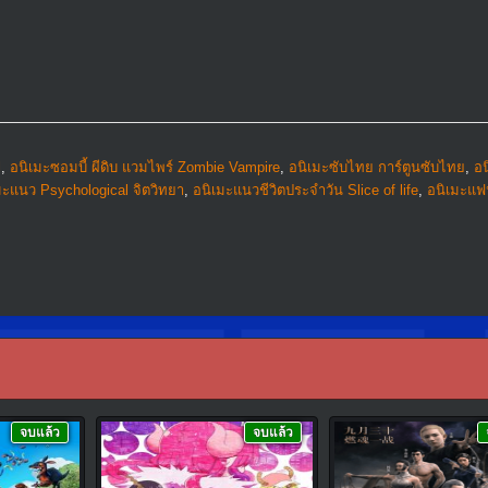
l
,
อนิเมะซอมบี้ ผีดิบ แวมไพร์ Zombie Vampire
,
อนิเมะซับไทย การ์ตูนซับไทย
,
อน
มะแนว Psychological จิตวิทยา
,
อนิเมะแนวชีวิตประจําวัน Slice of life
,
อนิเมะแฟ
จบแล้ว
จบแล้ว