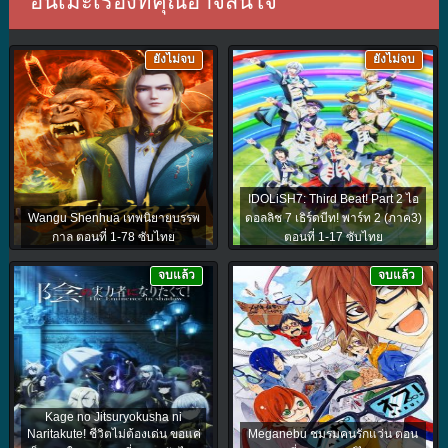
อนิเมะเรื่องที่คุณอาจสนใจ
ยังไม่จบ
ยังไม่จบ
IDOLiSH7: Third Beat! Part 2 ไอ
Wangu Shenhua เทพนิยายบรรพ
ดอลลิช 7 เธิร์ดบีท! พาร์ท 2 (ภาค3)
กาล ตอนที่ 1-78 ซับไทย
ตอนที่ 1-17 ซับไทย
จบแล้ว
จบแล้ว
Kage no Jitsuryokusha ni
Naritakute! ชีวิตไม่ต้องเด่น ขอแค่
Meganebu ชมรมคนรักแว่น ตอน