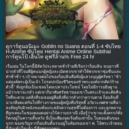
ดูการ์ตูนอนิเมะ Goblin no Suana ตอนที่ 1-4 ซับไทย
H-Anime ซับไทย Hentai Anime Online Subthai
การ์ตูนโป้ เฮ็นไท ดูฟรีล้าน% Free 24 hr
เรื่องย่อ ในโลกนี้มีสัตว์ประหลาดชั่วร้ายที่เรียกว่าก็อบลิน ขนยาวที่
น่ากลัวที่โจมตีผู้คนฉกผู้หญิงละเมิดพวกเขาทําให้พวกเขาชุ่มชื่นและ
ทําซ้ําซ้ํา ๆ เป้าหมายต่อไปของก็อบลินคือทั่งผู้แสวงบุญผู้ศรัทธา “ข้า
แต่องค์พระผู้เป็นเจ้า โปรดปกป้องชีวิตของข้าพระองค์จากสัตว์ร้าย
ตัวนี้” ทั่งถูกจับเป็นเชลยโดยเปล่าประโยชน์ โดยไม่มีการอธิษฐาน
แม้ว่าเขาจะกลัว แต่เขาก็อาศัยศรัทธาของเขาในพระเจ้าและตัดสิน
ใจที่จะตาย แต่สิ่งที่รอเธออยู่คือสิ่งที่น่ากลัวกว่าความตาย ก็อบลินที่
น่าเกลียดแห่กันไปที่ร่างกายของผู้หญิงที่บริสุทธิ์ อวัยวะเพศชายที่น่า
สงสัยถูกับผิวหนังของทั่งแกะสลักความสุขที่ไม่ต้องการ และลูกหลาน
ที่ถูกเทลงในช่องคลอดอย่างไร้ความปราณี เมื่อรู้ว่าเขาจะตั้งครรภ์ทั่ง
ก็ตกอยู่ในความสิ้นหวัง นี่เป็นเพียงจุดเริ่มต้นเท่านั้น ในตอนต้นของ
นรก ของขวัญจากก็อบลินดิ้นรนอยู่ในท้องของเขา พ. โอ้พระเจ้าตอน
นี้ฉันเข้าใจแล้ว นี่คือพรจากคุณ…