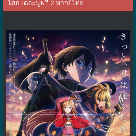
โศก เดอะมูฟวี่ 2 พากย์ไทย