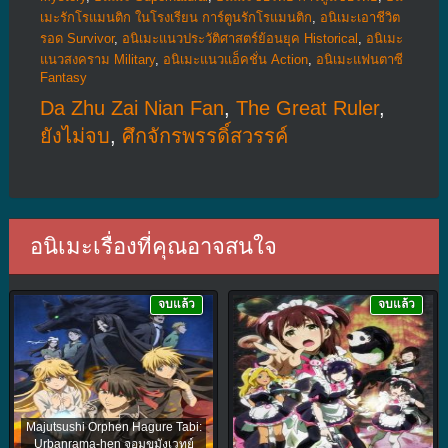
เมะรักโรแมนติก ในโรงเรียน การ์ตูนรักโรแมนติก
,
อนิเมะเอาชีวิต
รอด Survivor
,
อนิเมะแนวประวัติศาสตร์ย้อนยุค Historical
,
อนิเมะ
แนวสงคราม Military
,
อนิเมะแนวแอ็คชั่น Action
,
อนิเมะแฟนตาซี
Fantasy
Da Zhu Zai Nian Fan
,
The Great Ruler
,
ยังไม่จบ
,
ศึกจักรพรรดิ์สวรรค์
อนิเมะเรื่องที่คุณอาจสนใจ
จบแล้ว
จบแล้ว
Majutsushi Orphen Hagure Tabi:
Urbanrama-hen จอมขมังเวทย์