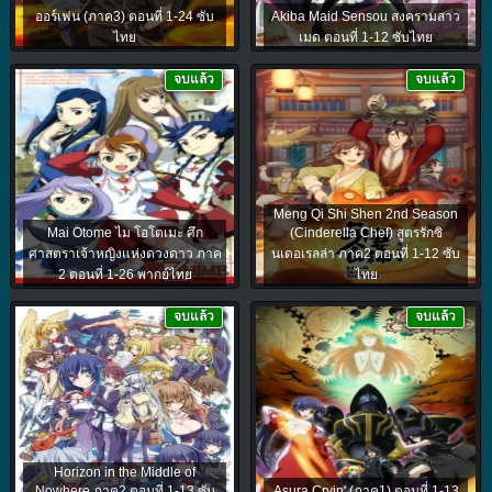
ออร์เฟน (ภาค3) ตอนที่ 1-24 ซับ
Akiba Maid Sensou สงครามสาว
ไทย
เมด ตอนที่ 1-12 ซับไทย
จบแล้ว
จบแล้ว
Meng Qi Shi Shen 2nd Season
Mai Otome ไม โอโตเมะ ศึก
(Cinderella Chef) สูตรรักซิ
ศาสตราเจ้าหญิงแห่งดวงดาว ภาค
นเดอเรลล่า ภาค2 ตอนที่ 1-12 ซับ
2 ตอนที่ 1-26 พากย์ไทย
ไทย
จบแล้ว
จบแล้ว
Horizon in the Middle of
Nowhere ภาค2 ตอนที่ 1-13 ซับ
Asura Cryin' (ภาค1) ตอนที่ 1-13