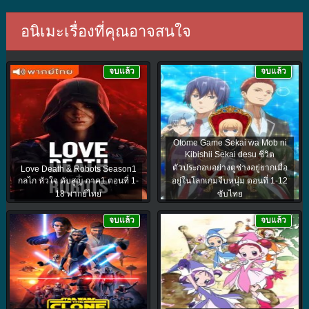
อนิเมะเรื่องที่คุณอาจสนใจ
จบแล้ว
จบแล้ว
Otome Game Sekai wa Mob ni
Kibishii Sekai desu ชีวิต
ตัวประกอบอย่างตูช่างอยู่ยากเมื่อ
Love Death & Robots Season1
กลไก หัวใจ ดับสูญ ภาค1 ตอนที่ 1-
อยู่ในโลกเกมจีบหนุ่ม ตอนที่ 1-12
18 พากย์ไทย
ซับไทย
จบแล้ว
จบแล้ว