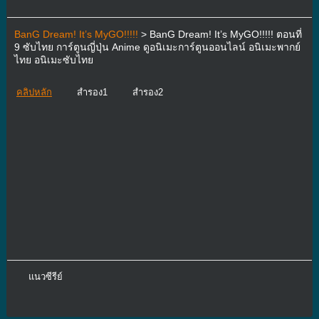
BanG Dream! It’s MyGO!!!!!
> BanG Dream! It’s MyGO!!!!! ตอนที่
9 ซับไทย การ์ตูนญี่ปุ่น Anime ดูอนิเมะการ์ตูนออนไลน์ อนิเมะพากย์
ไทย อนิเมะซับไทย
คลิปหลัก
สำรอง1
สำรอง2
แนวซีรีย์