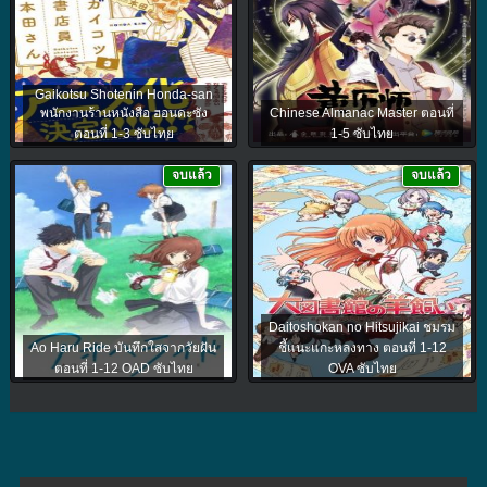
Gaikotsu Shotenin Honda-san
พนักงานร้านหนังสือ ฮอนดะซัง
Chinese Almanac Master ตอนที่
ตอนที่ 1-3 ซับไทย
1-5 ซับไทย
จบแล้ว
จบแล้ว
Daitoshokan no Hitsujikai ชมรม
Ao Haru Ride บันทึกใสจากวัยฝัน
ชี้แนะแกะหลงทาง ตอนที่ 1-12
ตอนที่ 1-12 OAD ซับไทย
OVA ซับไทย