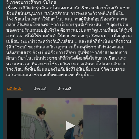
วี่ ภาคจบการศึกษา ซับไทย
เรื่องราวชีวิตวัยรุ่นอันสดใสของเหล่านักเรียน ม.ปลายโรงเรียนชาย
ล้วนที่สนับสนุนการ ‘รักใครสักคน’ การทะเลาะวิวาทที่เกิดขึ้นใน
โรงเรียนเป็นเหตุทำให้มิยาโนะ หนุ่มวายผู้มีปมด้อยเรื่องหน้าหวาน
กลายเป็นที่สนใจของซาซากิ เด็กเกเรรุ่นพี่เข้าซะงั้น…!? จุดเริ่มต้น
ของความรักแสนอบอุ่นหัวใจ คือการแบ่งปันการ์ตูนวายที่ชอบให้รุ่นพี่
อ่าน! เวลาที่ได้ใช้ร่วมกันทำให้พวกเขาค่อยๆ สนิทสนม… เมื่อฤดูกาล
เปลี่ยน ระยะห่างระหว่างกันก็เปลี่ยน… และแล้วก็ดำเนินมาถึงความ
รู้สึก “ชอบ” ของกันและกัน ฤดูหนาวเป็นฤดูที่ซาซากิกำลังจะสอบ
หลังสอบเสร็จ ก็จะเป็นพิธีจบการศึกษา รุ่นพี่ซาซากิกำลังจะจบการ
ศึกษา มิยาโนะเป็นห่วงซาซากิที่กำลังตั้งอกตั้งใจกับการเรียน และ
หวงแหนเวลาที่พวกเขาใช้ร่วมกันระหว่างเดินทางไปและกลับจาก
โรงเรียน สิ่งที่เปลี่ยนแปลงไปกับสิ่งที่ไม่มีเปลี่ยนผัน ชีวิต ม.ปลาย
แสนอบอุ่นและชวนอมยิ้มของพวกเขาทั้งคู่นั้น—
คลิปหลัก
สำรอง1
สำรอง2