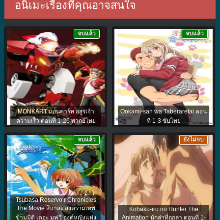
อนิเมะเรื่องที่คุณอาจสนใจ
จบแล้ว
จบแล้ว
MONKART มอนคาร์ท อสูรเจ้า
Ookami-san wa Taberaretai ตอน
ความเร็ว ตอนที่ 1-26 พากย์ไทย
ที่ 1-3 ซับไทย
จบแล้ว
ยังไม่จบ
Tsubasa Reservoir Chronicles
The Movie สึบาสะ สงครามเทพ
Kohaku-iro no Hunter The
ข้ามมิติ เดอะ มูฟวี่ องค์หญิงแห่ง
Animation นักล่าที่ถูกล่า ตอนที่ 1-