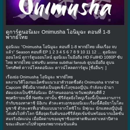
ดูการ์ตูนอนิเมะ Onimusha โอนิมูฉะ ตอนที่ 1-8
พากย์ไทย
ดูอนิเมะ “Onimusha โอนิมูฉะ ตอนที่ 1-8 พากย์ไทย เต็มเรื่อง จบ
แล้ว” Season ตอนที่ EP 1 2 3 4 5 6 7 8 9 10 11 12 … ดูอนิเมะ
ออนไลน์ ดูการ์ตูนออนไลน์ ดูอนิเมะในมือถือ HD FullHD 1080P ซับ
ไทย พากย์ไทย แฟนซับ anime subthai fansub ดูบนมือถือ ดูบน
โทรศัพท์ ดาวน์โหลดอนิเมะ ดาวน์โหลดการ์ตูน [ชื่ออื่นๆ: ]
เรื่องย่อ Onimusha โอนิมูฉะ พากย์ไทย
ผลงานวิดีโอเกมแอ็คชั่นแนวเอาตัวรอดชื่อดัง Onimusha จากค่าย
Capcom ที่ซึ่งมีฉากหลังเป็นยุคเซ็งโงกุของญี่ปุ่น กำลังจะนำมา
ดัดแปลงเป็นซีรีส์อนิเมะ มีกำหนดออกฉายวันพฤหัสบดีที่ 2
พฤศจิกายนนี้ที่ Netflix เท่านั้น ซีรีส์สุดยิ่งใหญ่เรื่องนี้เป็นผลงานการ
กำกับของทาคาชิ มิอิเกะ ตัวละครเอกของอนิเมะเรื่องนี้คือมิยาโมโตะ
มูซาชิ ตัวละครที่เอาต้นแบบมาจากโทชิโระ มิฟุเนะ นักแสดงญี่ปุ่นผู้
โด่งดังไปทั่วโลก นี่คือจุดเริ่มต้นของซีรีส์สุดเข้มข้นพร้อมฉากแอ็คชั่น
สมจริงอัดแน่น เมื่อมีดดาบของมูซาชิออกฟาดฟันเหล่าเหล่าปีศาจ
ขณะเดินทางไปทั่วยุทธภพยากจนข้นแค้น