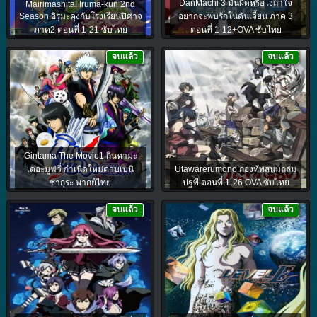
DanMachi 3 มันผิดหรือไงถ้าใจ
Mairimashita! Iruma-kun 2nd
Season อิรุมะคุงกับโรงเรียนปิศาจ
อยากจะพบรักในดันเจี้ยน ภาค 3
ภาค2 ตอนที่ 1-21 ซับไทย
ตอนที่ 1-12+OVA ซับไทย
จบแล้ว
จบแล้ว
Gintama The Movie1 กินทามะ
เดอะมูฟวี่ กำเนิดใหม่ดาบเบนิ
Utawarerumono กองทัพสนมถล่ม
ซากุระ พากย์ไทย
ปฐพี ตอนที่ 1-26 OVA ซับไทย
จบแล้ว
จบแล้ว