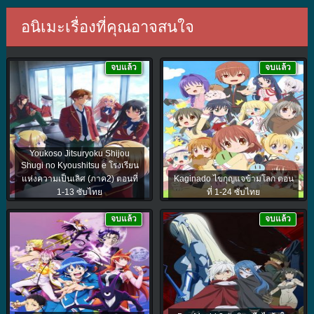
อนิเมะเรื่องที่คุณอาจสนใจ
จบแล้ว
จบแล้ว
Youkoso Jitsuryoku Shijou
Shugi no Kyoushitsu e โรงเรียน
แห่งความเป็นเลิศ (ภาค2) ตอนที่
Kaginado ไขกุญแจข้ามโลก ตอน
1-13 ซับไทย
ที่ 1-24 ซับไทย
จบแล้ว
จบแล้ว